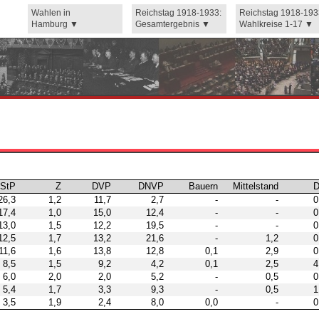
Wahlen in
Reichstag 1918-1933:
Reichstag 1918-193
Hamburg
Gesamtergebnis
Wahlkreise 1-17
StP
Z
DVP
DNVP
Bauern
Mittelstand
26,3
1,2
11,7
2,7
-
-
0
17,4
1,0
15,0
12,4
-
-
0
13,0
1,5
12,2
19,5
-
-
0
12,5
1,7
13,2
21,6
-
1,2
0
11,6
1,6
13,8
12,8
0,1
2,9
0
8,5
1,5
9,2
4,2
0,1
2,5
4
6,0
2,0
2,0
5,2
-
0,5
0
5,4
1,7
3,3
9,3
-
0,5
1
3,5
1,9
2,4
8,0
0,0
-
0