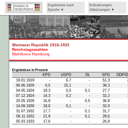
Ergebnisse nach
Erläuterungen,
Epoche
Abkürzungen
Weimarer Republik 1918-1933
Reichstagswahlen
Wahlkreis Hamburg
Ergebnisse in Prozent
KPD
USPD
DL
SPD
DDP/D
19.01.1919
-
6,7
-
51,3
06.06.1920
0,5
15,1
-
38,3
04.05.1924
18,3
0,5
0,1
27,7
07.12.1924
14,3
0,2
-
32,2
20.05.1928
16,8
-
0,5
36,8
14.09.1930
18,0
0,1
-
32,0
31.07.1932
17,7
-
0,1
31,7
06.11.1932
21,9
-
0,1
28,6
05.03.1933
17,6
-
-
26,9