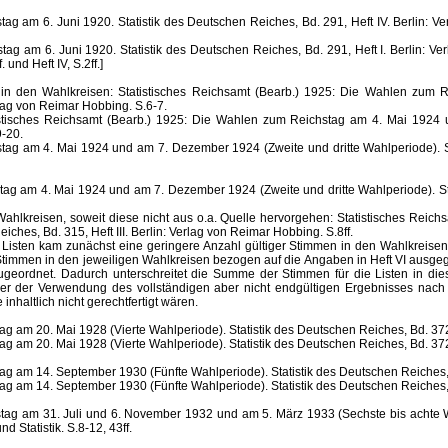
g am 6. Juni 1920. Statistik des Deutschen Reiches, Bd. 291, Heft IV. Berlin: Ve
g am 6. Juni 1920. Statistik des Deutschen Reiches, Bd. 291, Heft I. Berlin: Ve
und Heft IV, S.2ff.]
se in den Wahlkreisen: Statistisches Reichsamt (Bearb.) 1925: Die Wahlen zum
rlag von Reimar Hobbing. S.6-7.
tistisches Reichsamt (Bearb.) 1925: Die Wahlen zum Reichstag am 4. Mai 1924 
9-20.
ag am 4. Mai 1924 und am 7. Dezember 1924 (Zweite und dritte Wahlperiode). Sta
ag am 4. Mai 1924 und am 7. Dezember 1924 (Zweite und dritte Wahlperiode). Stat
reisen, soweit diese nicht aus o.a. Quelle hervorgehen: Statistisches Reich
ches, Bd. 315, Heft III. Berlin: Verlag von Reimar Hobbing. S.8ff.
.a. Listen kam zunächst eine geringere Anzahl gültiger Stimmen in den Wahlkre
 Stimmen in den jeweiligen Wahlkreisen bezogen auf die Angaben in Heft VI ausgeg
n zugeordnet. Dadurch unterschreitet die Summe der Stimmen für die Listen in d
ber der Verwendung des vollständigen aber nicht endgültigen Ergebnisses nach 
nhaltlich nicht gerechtfertigt wären.
 am 20. Mai 1928 (Vierte Wahlperiode). Statistik des Deutschen Reiches, Bd. 372, 
 am 20. Mai 1928 (Vierte Wahlperiode). Statistik des Deutschen Reiches, Bd. 372, 
 am 14. September 1930 (Fünfte Wahlperiode). Statistik des Deutschen Reiches, Bd
 am 14. September 1930 (Fünfte Wahlperiode). Statistik des Deutschen Reiches, Bd
tag am 31. Juli und 6. November 1932 und am 5. März 1933 (Sechste bis achte Wah
d Statistik. S.8-12, 43ff.