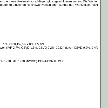
an die diese Kreiswahlvorschläge ggf. angeschlossen waren. Die Wähler
hläge zu einzelnen Reichswahlvorschlägen konnte den Wahlzetteln nicht
S 0,1%, KIV 0,1%, VRP 0%, EM 0%
avon KVP 2,7%, CSVD 1,6%, CSVG 0,2%; 1932/I davon CSVD 0,9%, DHP,
0,1%; 1928 LdL; 1930 MPNVG; 1932/I-1932/II FWB