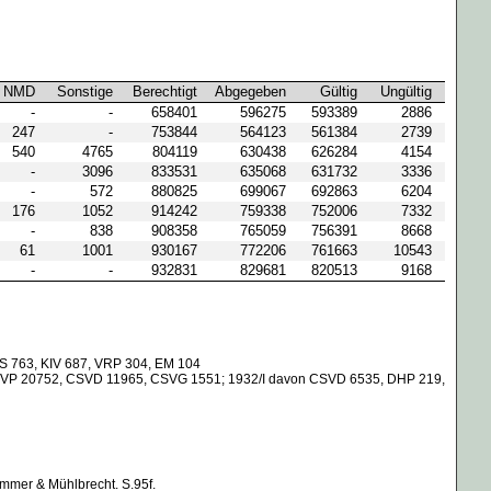
NMD
Sonstige
Berechtigt
Abgegeben
Gültig
Ungültig
-
-
658401
596275
593389
2886
247
-
753844
564123
561384
2739
540
4765
804119
630438
626284
4154
-
3096
833531
635068
631732
3336
-
572
880825
699067
692863
6204
176
1052
914242
759338
752006
7332
-
838
908358
765059
756391
8668
61
1001
930167
772206
761663
10543
-
-
932831
829681
820513
9168
S 763, KIV 687, VRP 304, EM 104
 KVP 20752, CSVD 11965, CSVG 1551; 1932/I davon CSVD 6535, DHP 219,
ammer & Mühlbrecht. S.95f.