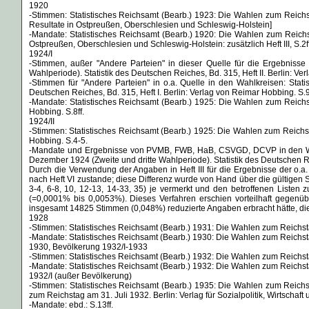
1920
-Stimmen: Statistisches Reichsamt (Bearb.) 1923: Die Wahlen zum Reichsta
Resultate in Ostpreußen, Oberschlesien und Schleswig-Holstein]
-Mandate: Statistisches Reichsamt (Bearb.) 1920: Die Wahlen zum Reichsta
Ostpreußen, Oberschlesien und Schleswig-Holstein: zusätzlich Heft III, S.2ff. 
1924/I
-Stimmen, außer "Andere Parteien" in dieser Quelle für die Ergebnis
Wahlperiode). Statistik des Deutschen Reiches, Bd. 315, Heft II. Berlin: Ve
-Stimmen für "Andere Parteien" in o.a. Quelle in den Wahlkreisen: Sta
Deutschen Reiches, Bd. 315, Heft I. Berlin: Verlag von Reimar Hobbing. S.
-Mandate: Statistisches Reichsamt (Bearb.) 1925: Die Wahlen zum Reichst
Hobbing. S.8ff.
1924/II
-Stimmen: Statistisches Reichsamt (Bearb.) 1925: Die Wahlen zum Reichst
Hobbing. S.4-5.
-Mandate und Ergebnisse von PVMB, FWB, HaB, CSVGD, DCVP in den Wahlk
Dezember 1924 (Zweite und dritte Wahlperiode). Statistik des Deutschen Rei
Durch die Verwendung der Angaben in Heft III für die Ergebnisse der o
nach Heft VI zustande; diese Differenz wurde von Hand über die gültigen
3-4, 6-8, 10, 12-13, 14-33, 35) je vermerkt und den betroffenen Liste
(=0,0001% bis 0,0053%). Dieses Verfahren erschien vorteilhaft gegenü
insgesamt 14825 Stimmen (0,048%) reduzierte Angaben erbracht hätte, die i
1928
-Stimmen: Statistisches Reichsamt (Bearb.) 1931: Die Wahlen zum Reichstag
-Mandate: Statistisches Reichsamt (Bearb.) 1930: Die Wahlen zum Reichstag
1930, Bevölkerung 1932/I-1933
-Stimmen: Statistisches Reichsamt (Bearb.) 1932: Die Wahlen zum Reichstag
-Mandate: Statistisches Reichsamt (Bearb.) 1932: Die Wahlen zum Reichstag
1932/I (außer Bevölkerung)
-Stimmen: Statistisches Reichsamt (Bearb.) 1935: Die Wahlen zum Reichs
zum Reichstag am 31. Juli 1932. Berlin: Verlag für Sozialpolitik, Wirtschaft un
-Mandate: ebd.: S.13ff.