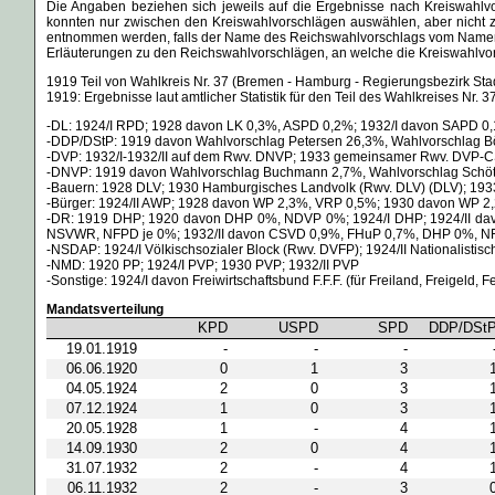
Die Angaben beziehen sich jeweils auf die Ergebnisse nach Kreiswahlv
konnten nur zwischen den Kreiswahlvorschlägen auswählen, aber nicht 
entnommen werden, falls der Name des Reichswahlvorschlags vom Namen
Erläuterungen zu den Reichswahlvorschlägen, an welche die Kreiswahlvo
1919 Teil von Wahlkreis Nr. 37 (Bremen - Hamburg - Regierungsbezirk Stad
1919: Ergebnisse laut amtlicher Statistik für den Teil des Wahlkreises Nr
-DL: 1924/I RPD; 1928 davon LK 0,3%, ASPD 0,2%; 1932/I davon SAPD 
-DDP/DStP: 1919 davon Wahlvorschlag Petersen 26,3%, Wahlvorschlag 
-DVP: 1932/I-1932/II auf dem Rwv. DNVP; 1933 gemeinsamer Rwv. DV
-DNVP: 1919 davon Wahlvorschlag Buchmann 2,7%, Wahlvorschlag Schöt
-Bauern: 1928 DLV; 1930 Hamburgisches Landvolk (Rwv. DLV) (DLV); 19
-Bürger: 1924/II AWP; 1928 davon WP 2,3%, VRP 0,5%; 1930 davon WP 2
-DR: 1919 DHP; 1920 davon DHP 0%, NDVP 0%; 1924/I DHP; 1924/II d
NSVWR, NFPD je 0%; 1932/II davon CSVD 0,9%, FHuP 0,7%, DHP 0%, 
-NSDAP: 1924/I Völkischsozialer Block (Rwv. DVFP); 1924/II Nationalisti
-NMD: 1920 PP; 1924/I PVP; 1930 PVP; 1932/II PVP
-Sonstige: 1924/I davon Freiwirtschaftsbund F.F.F. (für Freiland, Freig
Mandatsverteilung
KPD
USPD
SPD
DDP/DSt
19.01.1919
-
-
-
06.06.1920
0
1
3
04.05.1924
2
0
3
07.12.1924
1
0
3
20.05.1928
1
-
4
14.09.1930
2
0
4
31.07.1932
2
-
4
06.11.1932
2
-
3