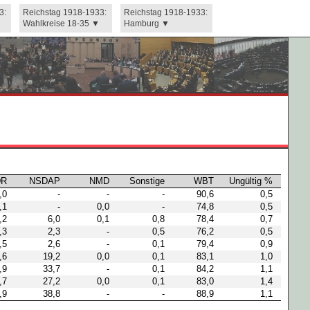
3:
Reichstag 1918-1933:
Reichstag 1918-1933:
Wahlkreise 18-35
Hamburg
DR
NSDAP
NMD
Sonstige
WBT
Ungültig %
,0
-
-
-
90,6
0,5
,1
-
0,0
-
74,8
0,5
,2
6,0
0,1
0,8
78,4
0,7
,3
2,3
-
0,5
76,2
0,5
,5
2,6
-
0,1
79,4
0,9
,6
19,2
0,0
0,1
83,1
1,0
,9
33,7
-
0,1
84,2
1,1
,7
27,2
0,0
0,1
83,0
1,4
,9
38,8
-
-
88,9
1,1