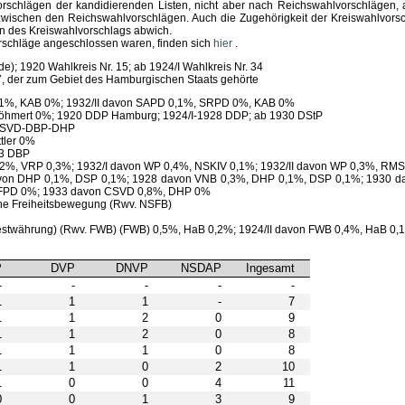
orschlägen der kandidierenden Listen, nicht aber nach Reichswahlvorschlägen, 
zwischen den Reichswahlvorschlägen. Auch die Zugehörigkeit der Kreiswahlvorsc
 des Kreiswahlvorschlags abwich.
rschläge angeschlossen waren, finden sich
hier
.
e); 1920 Wahlkreis Nr. 15; ab 1924/I Wahlkreis Nr. 34
. 37, der zum Gebiet des Hamburgischen Staats gehörte
0,1%, KAB 0%; 1932/II davon SAPD 0,1%, SRPD 0%, KAB 0%
Böhmert 0%; 1920 DDP Hamburg; 1924/I-1928 DDP; ab 1930 DStP
P-CSVD-DBP-DHP
tler 0%
33 DBP
,2%, VRP 0,3%; 1932/I davon WP 0,4%, NSKIV 0,1%; 1932/II davon WP 0,3%, RM
avon DHP 0,1%, DSP 0,1%; 1928 davon VNB 0,3%, DHP 0,1%, DSP 0,1%; 1930 d
NFPD 0%; 1933 davon CSVD 0,8%, DHP 0%
sche Freiheitsbewegung (Rwv. NSFB)
eld, Festwährung) (Rwv. FWB) (FWB) 0,5%, HaB 0,2%; 1924/II davon FWB 0,4%, HaB 
P
DVP
DNVP
NSDAP
Ingesamt
-
-
-
-
-
1
1
1
-
7
1
1
2
0
9
1
1
2
0
8
1
1
1
0
8
1
1
0
2
10
1
0
0
4
11
0
0
1
3
9