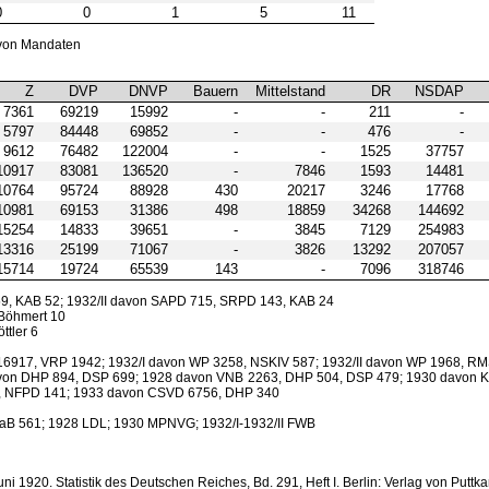
0
0
1
5
11
g von Mandaten
Z
DVP
DNVP
Bauern
Mittelstand
DR
NSDAP
7361
69219
15992
-
-
211
-
5797
84448
69852
-
-
476
-
9612
76482
122004
-
-
1525
37757
10917
83081
136520
-
7846
1593
14481
10764
95724
88928
430
20217
3246
17768
10981
69153
31386
498
18859
34268
144692
15254
14833
39651
-
3845
7129
254983
13316
25199
71067
-
3826
13292
207057
15714
19724
65539
143
-
7096
318746
59, KAB 52; 1932/II davon SAPD 715, SRPD 143, KAB 24
Böhmert 10
tler 6
16917, VRP 1942; 1932/I davon WP 3258, NSKIV 587; 1932/II davon WP 1968, RM
avon DHP 894, DSP 699; 1928 davon VNB 2263, DHP 504, DSP 479; 1930 davon
, NFPD 141; 1933 davon CSVD 6756, DHP 340
HaB 561; 1928 LDL; 1930 MPNVG; 1932/I-1932/II FWB
i 1920. Statistik des Deutschen Reiches, Bd. 291, Heft I. Berlin: Verlag von Puttk