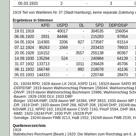
05.03.1933
2
-
3
1919 Teil von Wahlkreis Nr. 37 (Stadt Hamburg), keine separate Zuteilun
Ergebnisse in Stimmen
KPD
USPD
DL
SPD
DDP/DStP
19.01.1919
-
40017
-
304535
156054
06.06.1920
2931
84496
-
215283
97854
04.05.1924
114365
3206
927
173587
81514
07.12.1924
90263
1569
-
203433
78933
20.05.1928
116152
-
3557
255138
80367
14.09.1930
135294
524
-
240984
64139
31.07.1932
133713
-
1011
239428
45706
06.11.1932
166748
-
882
218078
41136
05.03.1933
144333
-
-
220748
28470
-DL: 1924/I RPD; 1928 davon LK 2416, ASPD 1141; 1932/I davon SAPD 9
-DDP/DStP: 1919 davon Wahlvorschlag Petersen 156044, Wahlvorschlag 
-DNVP: 1919 davon Wahlvorschlag Buchmann 15986, Wahlvorschlag Schöt
-Bauern: 1928-1930 DLV, 1933 DBP
-Bürger: 1924/II AWP; 1928 davon WP 16384, VRP 3833; 1930 davon WP 
-DR: 1919 DHP; 1920 davon DHP 268, NDVP 208; 1924/I DHP; 1924/II d
NSVWR 212, NFPD 163; 1932/II davon CSVD 7193, FHuP 5594, DHP 364
-NMD: 1920-1924/I PVP; 1930 PVP; 1932/II PVP
-Sonstige: 1924/I davon FWB 3213, HaB 1552; 1924/II davon FWB 2535, 
Quellenverzeichnis
1919
Statistisches Reichsamt (Bearb.) 1920: Die Wahlen zum Reichstag am 6. Jun