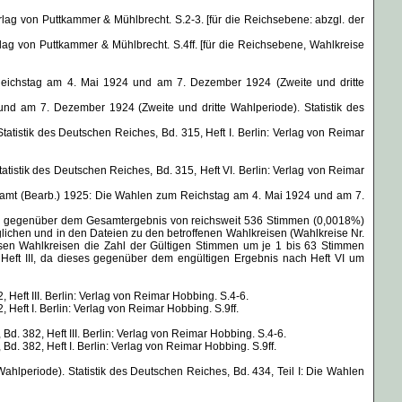
rlag von Puttkammer & Mühlbrecht. S.2-3. [für die Reichsebene: abzgl. der
rlag von Puttkammer & Mühlbrecht. S.4ff. [für die Reichsebene, Wahlkreise
 Reichstag am 4. Mai 1924 und am 7. Dezember 1924 (Zweite und dritte
und am 7. Dezember 1924 (Zweite und dritte Wahlperiode). Statistik des
tistik des Deutschen Reiches, Bd. 315, Heft I. Berlin: Verlag von Reimar
istik des Deutschen Reiches, Bd. 315, Heft VI. Berlin: Verlag von Reimar
samt (Bearb.) 1925: Die Wahlen zum Reichstag am 4. Mai 1924 und am 7.
isen gegenüber dem Gesamtergebnis von reichsweit 536 Stimmen (0,0018%)
lichen und in den Dateien zu den betroffenen Wahlkreisen (Wahlkreise Nr.
iesen Wahlkreisen die Zahl der Gültigen Stimmen um je 1 bis 63 Stimmen
Heft III, da dieses gegenüber dem engültigen Ergebnis nach Heft VI um
Heft III. Berlin: Verlag von Reimar Hobbing. S.4-6.
Heft I. Berlin: Verlag von Reimar Hobbing. S.9ff.
. 382, Heft III. Berlin: Verlag von Reimar Hobbing. S.4-6.
. 382, Heft I. Berlin: Verlag von Reimar Hobbing. S.9ff.
lperiode). Statistik des Deutschen Reiches, Bd. 434, Teil I: Die Wahlen