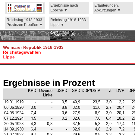
Ergebnisse nach
Erläuterungen,
Epoche
Abkürzungen
Reichstag 1918-1933:
Reichstag 1918-1933:
Provinzen Preußen
Lippe
Weimarer Republik 1918-1933
Reichstagswahlen
Lippe
Ergebnisse in Prozent
KPD
Diverse
USPD
SPD
DDP/DStP
Z
DVP
DN
Linke
19.01.1919
-
-
0,5
49,9
23,5
3,0
2,2
2
06.06.1920
0,0
-
8,9
32,0
11,6
2,7
20,4
2
04.05.1924
7,4
-
0,6
27,9
8,9
3,0
20,1
2
07.12.1924
4,5
-
0,2
32,6
7,6
6,4
18,2
2
20.05.1928
4,3
0,8
-
37,5
5,3
2,9
17,4
1
14.09.1930
6,4
-
-
32,9
4,8
2,9
7,2
31.07.1932
9,7
0,2
-
29,6
0,8
3,3
2,2