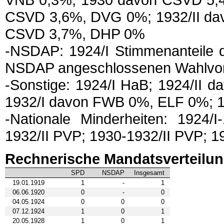
CSVD 3,6%, DVG 0%; 1932/II da
CSVD 3,7%, DHP 0%
-NSDAP: 1924/I Stimmenanteile 
NSDAP angeschlossenen Wahlvor
-Sonstige: 1924/I HaB; 1924/II
1932/I davon FWB 0%, ELF 0%; 
-Nationale Minderheiten: 1924/
1932/II PVP; 1930-1932/II PVP; 1
Rechnerische Mandatsverteilu
SPD
NSDAP
Insgesamt
19.01.1919
1
-
1
06.06.1920
0
-
0
04.05.1924
0
0
0
07.12.1924
1
0
1
20.05.1928
1
0
1