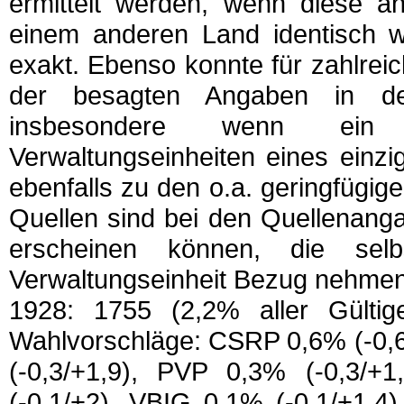
ermittelt werden, wenn diese an
einem anderen Land identisch w
exakt. Ebenso konnte für zahlrei
der besagten Angaben in der
insbesondere wenn ein R
Verwaltungseinheiten eines einz
ebenfalls zu den o.a. geringfügi
Quellen sind bei den Quellenanga
erscheinen können, die selb
Verwaltungseinheit Bezug nehmen
1928: 1755 (2,2% aller Gülti
Wahlvorschläge: CSRP 0,6% (-0,6
(-0,3/+1,9), PVP 0,3% (-0,3/+
(-0,1/+2), VBIG 0,1% (-0,1/+1,4