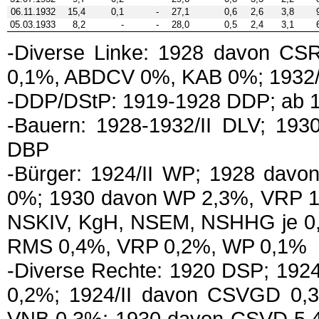
06.11.1932
15,4
0,1
-
27,1
0,6
2,6
3,8
05.03.1933
8,2
-
-
28,0
0,5
2,4
3,1
-Diverse Linke: 1928 davon CS
0,1%, ABDCV 0%, KAB 0%; 1932/
-DDP/DStP: 1919-1928 DDP; ab 
-Bauern: 1928-1932/II DLV; 1930
DBP
-Bürger: 1924/II WP; 1928 da
0%; 1930 davon WP 2,3%, VRP 1
NSKIV, KgH, NSEM, NSHHG je 0,
RMS 0,4%, VRP 0,2%, WP 0,1%
-Diverse Rechte: 1920 DSP; 19
0,2%; 1924/II davon CSVGD 0,
VNB 0,3%; 1930 davon CSVD 5,4