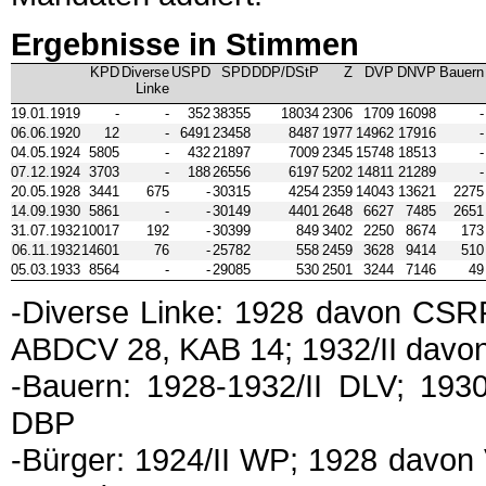
Ergebnisse in Stimmen
KPD
Diverse
USPD
SPD
DDP/DStP
Z
DVP
DNVP
Bauern
Linke
19.01.1919
-
-
352
38355
18034
2306
1709
16098
-
06.06.1920
12
-
6491
23458
8487
1977
14962
17916
-
04.05.1924
5805
-
432
21897
7009
2345
15748
18513
-
07.12.1924
3703
-
188
26556
6197
5202
14811
21289
-
20.05.1928
3441
675
-
30315
4254
2359
14043
13621
2275
14.09.1930
5861
-
-
30149
4401
2648
6627
7485
2651
31.07.1932
10017
192
-
30399
849
3402
2250
8674
173
06.11.1932
14601
76
-
25782
558
2459
3628
9414
510
05.03.1933
8564
-
-
29085
530
2501
3244
7146
49
-Diverse Linke: 1928 davon CSR
ABDCV 28, KAB 14; 1932/II davo
-Bauern: 1928-1932/II DLV; 1930
DBP
-Bürger: 1924/II WP; 1928 davo