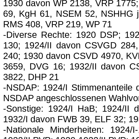
1930 davon WP 2138, VRP 1775;
69, KgH 61, NSEM 52, NSHHG je
RMS 408, VRP 219, WP 71
-Diverse Rechte: 1920 DSP; 1
130; 1924/II davon CSVGD 284
240; 1930 davon CSVD 4970, KV
3659, DVG 16; 1932/II davon 
3822, DHP 21
-NSDAP: 1924/I Stimmenanteile 
NSDAP angeschlossenen Wahlvor
-Sonstige: 1924/I HaB; 1924/I
1932/I davon FWB 39, ELF 32; 1
-Nationale Minderheiten: 1924/