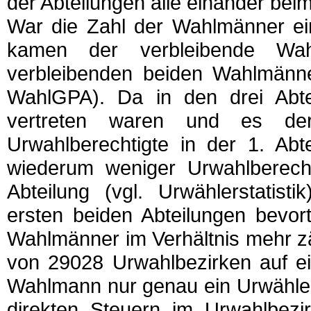
der Abteilungen alle einander be
War die Zahl der Wahlmänner ein
kamen der verbleibende Wah
verbleibenden beiden Wahlmänne
WahlGPA). Da in den drei Abtei
vertreten waren und es de
Urwahlberechtigte in der 1. Abt
wiederum weniger Urwahlberechti
Abteilung (vgl. Urwählerstatist
ersten beiden Abteilungen bevort
Wahlmänner im Verhältnis mehr z
von 29028 Urwahlbezirken auf ei
Wahlmann nur genau ein Urwähler (
direkten Steuern im Urwahlbezir