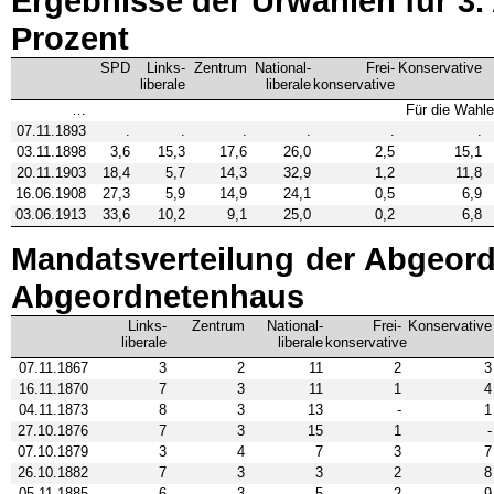
Ergebnisse der Urwahlen für 3. 
Prozent
SPD
Links­
Zentrum
National­
Frei­
Konservative
liberale
liberale
konservative
…
Für die Wahle
07.11.1893
.
.
.
.
.
.
03.11.1898
3,6
15,3
17,6
26,0
2,5
15,1
20.11.1903
18,4
5,7
14,3
32,9
1,2
11,8
16.06.1908
27,3
5,9
14,9
24,1
0,5
6,9
03.06.1913
33,6
10,2
9,1
25,0
0,2
6,8
Mandatsverteilung der Abgeord
Abgeordnetenhaus
Links­
Zentrum
National­
Frei­
Konservative
liberale
liberale
konservative
07.11.1867
3
2
11
2
3
16.11.1870
7
3
11
1
4
04.11.1873
8
3
13
-
1
27.10.1876
7
3
15
1
-
07.10.1879
3
4
7
3
7
26.10.1882
7
3
3
2
8
05.11.1885
6
3
5
2
9