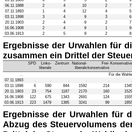
06.11.1888
2
4
10
2
7
07.11.1893
1
4
12
4
5
03.11.1898
3
4
9
3
6
20.11.1903
2
4
9
2
7
16.06.1908
2
4
9
1
9
03.06.1913
2
5
9
2
8
Ergebnisse der Urwahlen für di
zusammen ein Drittel der Steue
SPD
Links­
Zentrum
National­
Frei­
Konservativ
liberale
liberale
konservative
…
Für die Wahle
07.11.1893
.
.
.
.
.
03.11.1898
6
590
844
1592
214
134
20.11.1903
23
754
1187
2170
160
152
16.06.1908
122
675
1343
2691
124
155
03.06.1913
223
1479
1385
3241
99
185
Ergebnisse der Urwahlen für di
Abzug des Steuervolumens der