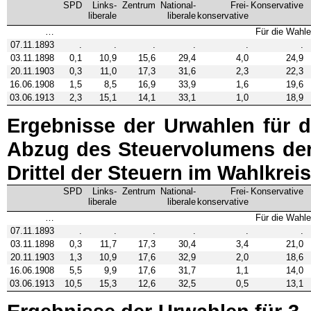
SPD
Links­
Zentrum
National­
Frei­
Konservative
liberale
liberale
konservative
…
Für die Wahle
07.11.1893
.
.
.
.
.
.
03.11.1898
0,1
10,9
15,6
29,4
4,0
24,9
20.11.1903
0,3
11,0
17,3
31,6
2,3
22,3
16.06.1908
1,5
8,5
16,9
33,9
1,6
19,6
03.06.1913
2,3
15,1
14,1
33,1
1,0
18,9
Ergebnisse der Urwahlen für di
Abzug des Steuervolumens der
Drittel der Steuern im Wahlkreis
SPD
Links­
Zentrum
National­
Frei­
Konservative
liberale
liberale
konservative
…
Für die Wahle
07.11.1893
.
.
.
.
.
.
03.11.1898
0,3
11,7
17,3
30,4
3,4
21,0
20.11.1903
1,3
10,9
17,6
32,9
2,0
18,6
16.06.1908
5,5
9,9
17,6
31,7
1,1
14,0
03.06.1913
10,5
15,3
12,6
32,5
0,5
13,1