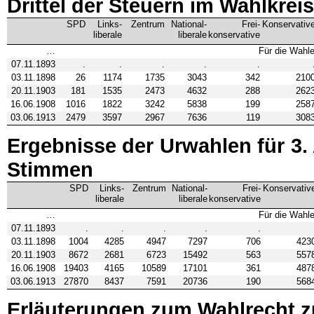
Drittel der Steuern im Wahlkrei
SPD
Links­
Zentrum
National­
Frei­
Konservativ
liberale
liberale
konservative
…
Für die Wahle
07.11.1893
.
.
.
.
.
03.11.1898
26
1174
1735
3043
342
210
20.11.1903
181
1535
2473
4632
288
262
16.06.1908
1016
1822
3242
5838
199
258
03.06.1913
2479
3597
2967
7636
119
308
Ergebnisse der Urwahlen für 3. 
Stimmen
SPD
Links­
Zentrum
National­
Frei­
Konservativ
liberale
liberale
konservative
…
Für die Wahle
07.11.1893
.
.
.
.
.
03.11.1898
1004
4285
4947
7297
706
423
20.11.1903
8672
2681
6723
15492
563
557
16.06.1908
19403
4165
10589
17101
361
487
03.06.1913
27870
8437
7591
20736
190
568
Erläuterungen zum Wahlrecht