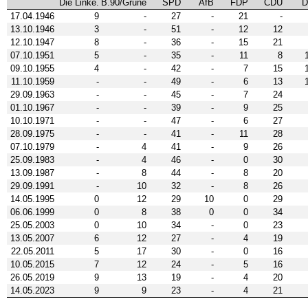
Die Linke.
B.90/Grüne
SPD
AfB
FDP
CDU
D
17.04.1946
9
-
27
-
21
-
13.10.1946
3
-
51
-
12
12
12.10.1947
8
-
36
-
15
21
07.10.1951
5
-
35
-
11
8
09.10.1955
4
-
42
-
7
15
11.10.1959
-
-
49
-
6
13
29.09.1963
-
-
45
-
7
24
01.10.1967
-
-
39
-
9
25
10.10.1971
-
-
47
-
6
27
28.09.1975
-
-
41
-
11
28
07.10.1979
-
4
41
-
9
26
25.09.1983
-
4
46
-
0
30
13.09.1987
-
8
44
-
8
20
29.09.1991
-
10
32
-
8
26
14.05.1995
0
12
29
10
0
29
06.06.1999
0
8
38
0
0
34
25.05.2003
0
10
34
-
0
23
13.05.2007
6
12
27
-
4
19
22.05.2011
5
17
30
-
0
16
10.05.2015
7
12
24
-
5
16
26.05.2019
9
13
19
-
4
20
14.05.2023
9
9
23
-
4
21