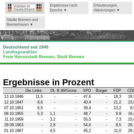
Ergebnisse nach
Erläuterungen,
Epoche
Abkürzungen
Städte Bremen und
Bremerhaven
Deutschland seit 1945
Landtagswahlen
Freie Hansestadt Bremen, Stadt Bremen
Ergebnisse in Prozent
Die Linke.
DL
B.90/Grüne
SPD
Bürger
FDP
CD
13.10.1946
11,5
-
-
47,6
-
18,3
18,
12.10.1947
8,6
-
-
40,4
-
21,2
23,
07.10.1951
6,5
-
-
39,4
-
13,2
9,
09.10.1955
5,3
1,1
-
48,7
-
8,9
18,
11.10.1959
-
3,2
-
55,5
-
7,3
15,
29.09.1963
-
2,8
-
54,6
-
8,5
28,
01.10.1967
-
4,5
-
45,2
-
11,0
29,