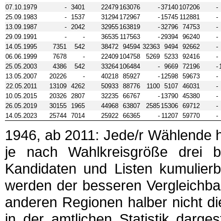
07.10.1979
-
3401
22479
163076
-
37140
107206
-
25.09.1983
-
1537
31294
172967
-
15745
112881
-
13.09.1987
-
2042
32955
163819
-
32796
74753
-
29.09.1991
-
-
36535
117563
-
29394
96240
-
14.05.1995
7351
542
38472
94594
32363
9494
92662
-
06.06.1999
7678
-
22409
104758
5269
5233
92416
-
25.05.2003
4386
542
33264
106484
-
9669
72196
-
13.05.2007
20226
-
40218
85927
-
12598
59673
-
22.05.2011
13109
4262
50933
88776
1100
5107
46031
-
10.05.2015
20326
2807
32235
66767
-
13790
45380
-
26.05.2019
30155
1965
44968
63807
2585
15306
69712
-
14.05.2023
25744
7014
25922
66365
-
11207
59770
-
1946, ab 2011: Jede/r Wählende 
je nach Wahlkreisgröße drei 
Kandidaten und Listen kumulier
werden der besseren Vergleichba
anderen Regionen halber nicht d
in der amtlichen Statistik darge