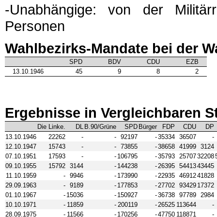
-Unabhängige: von der Militär
Personen
Wahlbezirks-Mandate bei der W
SPD
BDV
CDU
EZB
13.10.1946
45
9
8
2
Ergebnisse in Vergleichbaren 
Die Linke.
DL
B.90/Grüne
SPD
Bürger
FDP
CDU
DP
13.10.1946
22262
-
-
92197
-
35334
36507
-
12.10.1947
15743
-
-
73855
-
38658
41999
3124
07.10.1951
17593
-
-
106795
-
35793
25707
32208
09.10.1955
15792
3144
-
144238
-
26395
54413
43445
11.10.1959
-
9946
-
173990
-
22935
46912
41828
29.09.1963
-
9189
-
177853
-
27702
93429
17372
01.10.1967
-
15036
-
150927
-
36738
97789
2984
10.10.1971
-
11859
-
200119
-
26525
113644
-
28.09.1975
-
11566
-
170256
-
47750
118871
-