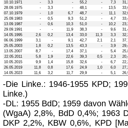
10.10.1971
-
3,3
-
55,2
-
7,3
31,
28.09.1975
-
3,3
-
48,1
-
13,5
33,
07.10.1979
-
1,0
6,7
48,7
-
11,1
32,
25.09.1983
-
0,5
9,3
51,2
-
4,7
33,
13.09.1987
-
0,6
10,3
51,0
-
10,2
23,
29.09.1991
-
-
11,9
38,3
-
9,6
31,
14.05.1995
2,6
0,2
13,4
33,0
11,3
3,3
32,
06.06.1999
3,1
-
9,1
42,7
2,1
2,1
37,
25.05.2003
1,8
0,2
13,5
43,3
-
3,9
29,
13.05.2007
8,7
-
17,4
37,1
-
5,4
25,
22.05.2011
5,8
1,9
22,6
39,3
0,5
2,3
20,
10.05.2015
9,9
1,4
15,8
32,6
-
6,7
22,
26.05.2019
11,8
0,8
17,6
24,9
1,0
6,0
27,
14.05.2023
11,6
3,2
11,7
29,9
-
5,1
26,
-Die Linke.: 1946-1955 KPD; 199
Linke.)
-DL: 1955 BdD; 1959 davon Wähle
(WgaA) 2,8%, BdD 0,4%; 1963 
DKP 2,2%, KBW 0,6%, KPD [Mao