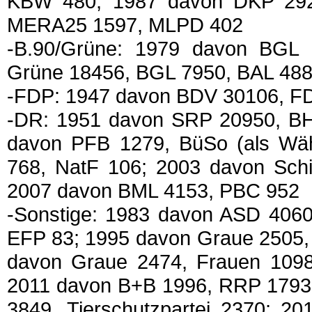
KBW 480; 1987 davon DKP 292
MERA25 1597, MLPD 402
-B.90/Grüne: 1979 davon BGL
Grüne 18456, BGL 7950, BAL 48
-FDP: 1947 davon BDV 30106, F
-DR: 1951 davon SRP 20950, B
davon PFB 1279, BüSo (als Wähl
768, NatF 106; 2003 davon Schil
2007 davon BML 4153, PBC 952
-Sonstige: 1983 davon ASD 4060
EFP 83; 1995 davon Graue 2505, 
davon Graue 2474, Frauen 109
2011 davon B+B 1996, RRP 1793,
3849, Tierschutzpartei 2370; 