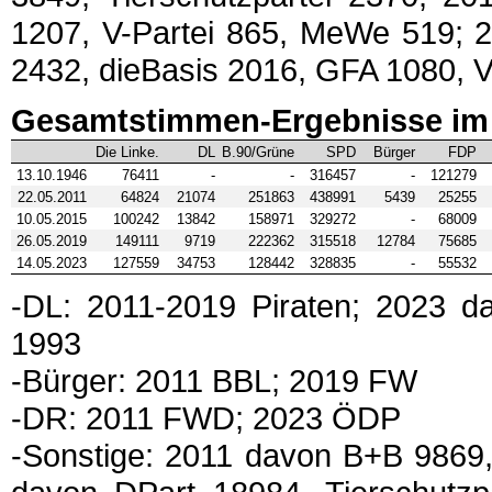
1207, V-Partei 865, MeWe 519; 2
2432, dieBasis 2016, GFA 1080, 
Gesamtstimmen-Ergebnisse im 
Die Linke.
DL
B.90/Grüne
SPD
Bürger
FDP
13.10.1946
76411
-
-
316457
-
121279
22.05.2011
64824
21074
251863
438991
5439
25255
10.05.2015
100242
13842
158971
329272
-
68009
26.05.2019
149111
9719
222362
315518
12784
75685
14.05.2023
127559
34753
128442
328835
-
55532
-DL: 2011-2019 Piraten; 2023 
1993
-Bürger: 2011 BBL; 2019 FW
-DR: 2011 FWD; 2023 ÖDP
-Sonstige: 2011 davon B+B 9869