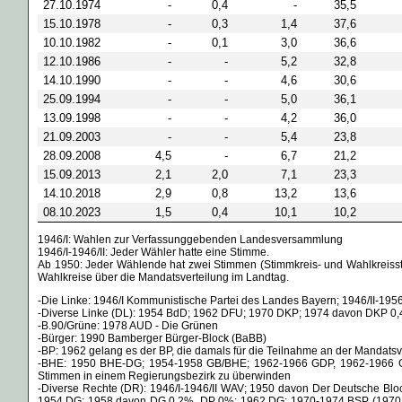
27.10.1974
-
0,4
-
35,5
15.10.1978
-
0,3
1,4
37,6
10.10.1982
-
0,1
3,0
36,6
12.10.1986
-
-
5,2
32,8
14.10.1990
-
-
4,6
30,6
25.09.1994
-
-
5,0
36,1
13.09.1998
-
-
4,2
36,0
21.09.2003
-
-
5,4
23,8
28.09.2008
4,5
-
6,7
21,2
15.09.2013
2,1
2,0
7,1
23,3
14.10.2018
2,9
0,8
13,2
13,6
08.10.2023
1,5
0,4
10,1
10,2
1946/I: Wahlen zur Verfassunggebenden Landesversammlung
1946/I-1946/II: Jeder Wähler hatte eine Stimme.
Ab 1950: Jeder Wählende hat zwei Stimmen (Stimmkreis- und Wahlkreisst
Wahlkreise über die Mandatsverteilung im Landtag.
-Die Linke: 1946/I Kommunistische Partei des Landes Bayern; 1946/II-195
-Diverse Linke (DL): 1954 BdD; 1962 DFU; 1970 DKP; 1974 davon DKP 0,
-B.90/Grüne: 1978 AUD - Die Grünen
-Bürger: 1990 Bamberger Bürger-Block (BaBB)
-BP: 1962 gelang es der BP, die damals für die Teilnahme an der Mandat
-BHE: 1950 BHE-DG; 1954-1958 GB/BHE; 1962-1966 GDP, 1962-1966 GDP, 
Stimmen in einem Regierungsbezirk zu überwinden
-Diverse Rechte (DR): 1946/I-1946/II WAV; 1950 davon Der Deutsche Bl
1954 DG; 1958 davon DG 0,2%, DP 0%; 1962 DG; 1970-1974 BSP (1970 als 