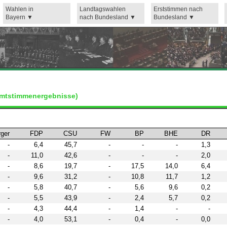
Wahlen in
Landtagswahlen
Erststimmen nach
Bayern
nach Bundesland
Bundesland
amtstimmenergebnisse)
ger
FDP
CSU
FW
BP
BHE
DR
-
6,4
45,7
-
-
-
1,3
-
11,0
42,6
-
-
-
2,0
-
8,6
19,7
-
17,5
14,0
6,4
-
9,6
31,2
-
10,8
11,7
1,2
-
5,8
40,7
-
5,6
9,6
0,2
-
5,5
43,9
-
2,4
5,7
0,2
-
4,3
44,4
-
1,4
-
-
-
4,0
53,1
-
0,4
-
0,0