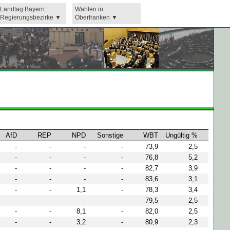
Landtag Bayern:
Wahlen in
Regierungsbezirke
Oberfranken
AfD
REP
NPD
Sonstige
WBT
Ungültig %
-
-
-
-
73,9
2,5
-
-
-
-
76,8
5,2
-
-
-
-
82,7
3,9
-
-
-
-
83,6
3,1
-
-
1,1
-
78,3
3,4
-
-
-
-
79,5
2,5
-
-
8,1
-
82,0
2,5
-
-
3,2
-
80,9
2,3