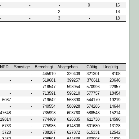
-
-
-
0
16
-
-
2
-
18
-
-
3
-
18
NPD
Sonstige
Berechtigt
Abgegeben
Gültig
Ungültig
-
-
445919
329409
321301
8108
-
-
519681
399257
378611
20646
-
-
718547
593954
570996
22957
-
-
713591
596210
577757
18454
6087
-
719642
563390
544170
19219
-
-
740554
588928
574285
14644
47648
-
735998
603760
588548
15214
19814
-
774469
626335
611738
14596
6733
-
775985
614808
601680
13128
3728
-
788287
627872
615331
12542
3262
-
806591
644638
633008
11629