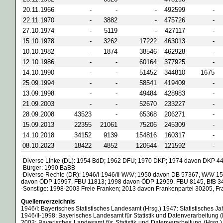
20.11.1966
-
-
-
492599
-
22.11.1970
-
3882
-
475726
-
27.10.1974
-
5119
-
427117
-
15.10.1978
-
3262
17222
463013
-
10.10.1982
-
1874
38546
462928
-
12.10.1986
-
-
60164
377925
-
14.10.1990
-
-
51452
344810
1675
25.09.1994
-
-
58541
419409
-
13.09.1998
-
-
49484
428983
-
21.09.2003
-
-
52670
233227
-
28.09.2008
43523
-
65368
206271
-
15.09.2013
22355
21061
75206
245309
-
14.10.2018
34152
9139
154816
160317
-
08.10.2023
18422
4852
120644
121592
-
-Diverse Linke (DL): 1954 BdD; 1962 DFU; 1970 DKP; 1974 davon DKP 441
-Bürger: 1990 BaBB
-Diverse Rechte (DR): 1946/I-1946/II WAV; 1950 davon DB 57367, WAV
davon ÖDP 15997, FBU 11813; 1998 davon ÖDP 12959, FBU 8145, BfB 3
-Sonstige: 1998-2003 Freie Franken; 2013 davon Frankenpartei 30205, Fr
Quellenverzeichnis
1946/I: Bayerisches Statistisches Landesamt (Hrsg.) 1947: Statistisches 
1946/II-1998: Bayerisches Landesamt für Statistik und Datenverarbeitung
2003: Bayerisches Landesamt für Statistik und Datenverarbeitung (Hrsg.)