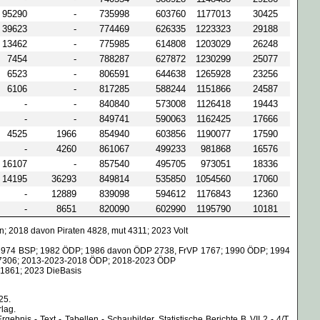
95290
-
735998
603760
1177013
30425
39623
-
774469
626335
1223323
29188
13462
-
775985
614808
1203029
26248
7454
-
788287
627872
1230299
25077
6523
-
806591
644638
1265928
23256
6106
-
817285
588244
1151866
24587
-
-
840840
573008
1126418
19443
-
-
849741
590063
1162425
17666
4525
1966
854940
603856
1190077
17590
-
4260
861067
499233
981868
16576
16107
-
857540
495705
973051
18336
14195
36293
849814
535850
1054560
17060
-
12889
839098
594612
1176843
12360
-
8651
820090
602990
1195790
10181
 2018 davon Piraten 4828, mut 4311; 2023 Volt
-1974 BSP; 1982 ÖDP; 1986 davon ÖDP 2738, FrVP 1767; 1990 ÖDP; 1994
 7306; 2013-2023-2018 ÖDP; 2018-2023 ÖDP
 1861; 2023 DieBasis
25.
lag.
is - Text - Tabellen - Schaubilder. Statistische Berichte B VII 2 - 4/T.