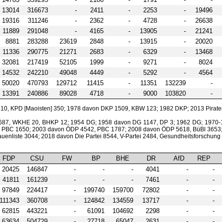
13014
316673
-
2411
-
2253
-
19496
19316
311246
-
2362
-
4728
-
26638
11889
291048
-
4165
-
13905
-
21241
8881
283288
23619
2848
-
13915
-
20020
11336
290775
21271
2683
-
6329
-
13468
32081
217419
52105
1999
-
9271
-
8024
14532
242210
49048
4449
-
5292
-
4564
50020
470793
129712
11415
-
11351
132239
-
13391
240886
89028
4718
-
9000
103820
-
0, KPD [Maoisten] 350; 1978 davon DKP 1509, KBW 123; 1982 DKP; 2013 Piraten;
 7687, WKHE 20, BHKP 12; 1954 DG; 1958 davon DG 1147, DP 3; 1962 DG; 197
, PBC 1650; 2003 davon ÖDP 4542, PBC 1787; 2008 davon ÖDP 5618, BüBl 365
auenliste 3044; 2018 davon Die Partei 8544, V-Partei 2484, Gesundheitsforschung
FDP
CSU
FW
BP
BHE
DR
AfD
REP
20425
146847
-
-
-
4041
-
-
41811
161239
-
-
-
7461
-
-
97849
224417
-
199740
159700
72802
-
-
111343
360708
-
124842
134559
13717
-
-
62815
443221
-
61091
104692
2298
-
-
63634
504729
-
27718
65047
2631
-
-