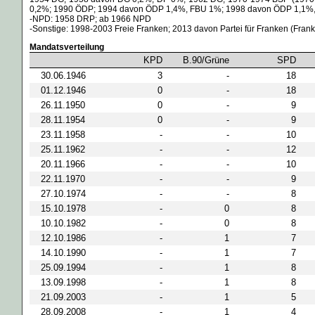
0,2%; 1990 ÖDP; 1994 davon ÖDP 1,4%, FBU 1%; 1998 davon ÖDP 1,1%,
-NPD: 1958 DRP; ab 1966 NPD
-Sonstige: 1998-2003 Freie Franken; 2013 davon Partei für Franken (Fran
Mandatsverteilung
KPD
B.90/Grüne
SPD
30.06.1946
3
-
18
01.12.1946
0
-
18
26.11.1950
0
-
9
28.11.1954
0
-
9
23.11.1958
-
-
10
25.11.1962
-
-
12
20.11.1966
-
-
10
22.11.1970
-
-
9
27.10.1974
-
-
8
15.10.1978
-
0
8
10.10.1982
-
0
8
12.10.1986
-
1
7
14.10.1990
-
1
7
25.09.1994
-
1
8
13.09.1998
-
1
8
21.09.2003
-
1
5
28.09.2008
-
1
4