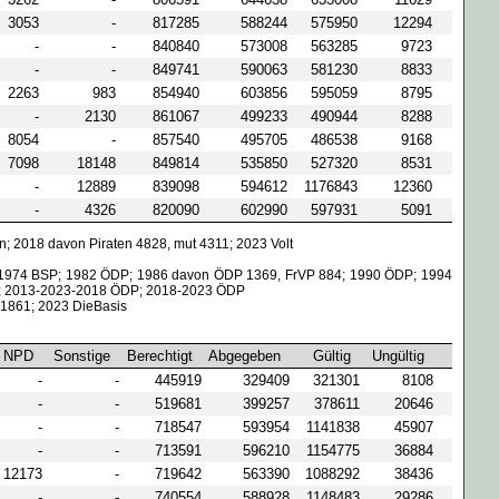
3053
-
817285
588244
575950
12294
-
-
840840
573008
563285
9723
-
-
849741
590063
581230
8833
2263
983
854940
603856
595059
8795
-
2130
861067
499233
490944
8288
8054
-
857540
495705
486538
9168
7098
18148
849814
535850
527320
8531
-
12889
839098
594612
1176843
12360
-
4326
820090
602990
597931
5091
 2018 davon Piraten 4828, mut 4311; 2023 Volt
0-1974 BSP; 1982 ÖDP; 1986 davon ÖDP 1369, FrVP 884; 1990 ÖDP; 1994
3; 2013-2023-2018 ÖDP; 2018-2023 ÖDP
 1861; 2023 DieBasis
NPD
Sonstige
Berechtigt
Abgegeben
Gültig
Ungültig
-
-
445919
329409
321301
8108
-
-
519681
399257
378611
20646
-
-
718547
593954
1141838
45907
-
-
713591
596210
1154775
36884
12173
-
719642
563390
1088292
38436
-
-
740554
588928
1148483
29286