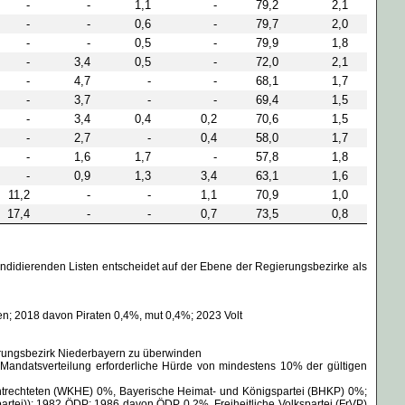
-
-
1,1
-
79,2
2,1
-
-
0,6
-
79,7
2,0
-
-
0,5
-
79,9
1,8
-
3,4
0,5
-
72,0
2,1
-
4,7
-
-
68,1
1,7
-
3,7
-
-
69,4
1,5
-
3,4
0,4
0,2
70,6
1,5
-
2,7
-
0,4
58,0
1,7
-
1,6
1,7
-
57,8
1,8
-
0,9
1,3
3,4
63,1
1,6
11,2
-
-
1,1
70,9
1,0
17,4
-
-
0,7
73,5
0,8
didierenden Listen entscheidet auf der Ebene der Regierungsbezirke als
; 2018 davon Piraten 0,4%, mut 0,4%; 2023 Volt
erungsbezirk Niederbayern zu überwinden
andatsverteilung erforderliche Hürde von mindestens 10% der gültigen
ntrechteten (WKHE) 0%, Bayerische Heimat- und Königspartei (BHKP) 0%;
tei)); 1982 ÖDP; 1986 davon ÖDP 0,2%, Freiheitliche Volkspartei (FrVP)