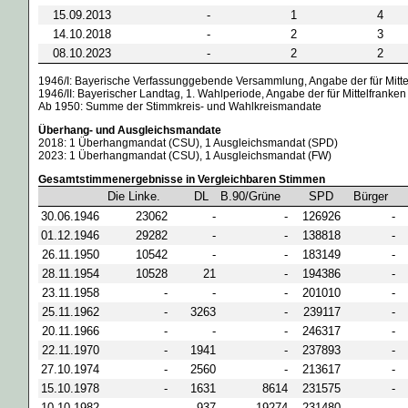
15.09.2013
-
1
4
14.10.2018
-
2
3
08.10.2023
-
2
2
1946/I: Bayerische Verfassunggebende Versammlung, Angabe der für Mit
1946/II: Bayerischer Landtag, 1. Wahlperiode, Angabe der für Mittelfra
Ab 1950: Summe der Stimmkreis- und Wahlkreismandate
Überhang- und Ausgleichsmandate
2018: 1 Überhangmandat (CSU), 1 Ausgleichsmandat (SPD)
2023: 1 Überhangmandat (CSU), 1 Ausgleichsmandat (FW)
Gesamtstimmenergebnisse in Vergleichbaren Stimmen
Die Linke.
DL
B.90/Grüne
SPD
Bürger
30.06.1946
23062
-
-
126926
-
01.12.1946
29282
-
-
138818
-
26.11.1950
10542
-
-
183149
-
28.11.1954
10528
21
-
194386
-
23.11.1958
-
-
-
201010
-
25.11.1962
-
3263
-
239117
-
20.11.1966
-
-
-
246317
-
22.11.1970
-
1941
-
237893
-
27.10.1974
-
2560
-
213617
-
15.10.1978
-
1631
8614
231575
-
10.10.1982
-
937
19274
231480
-