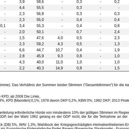
-
3,9
58,6
-
0,3
-
0,2
-
4,4
55,5
-
0,3
-
-
-
2,3
56,8
-
0,3
-
0,3
-
2,3
55,0
-
0,4
-
0,4
0,1
3,4
55,3
-
0,4
-
0,8
-
2,0
50,1
-
0,7
-
2,4
-
1,5
47,6
4,0
0,5
-
2,3
-
2,3
59,2
4,3
0,5
-
1,3
-
6,6
44,7
10,7
0,4
-
1,9
-
2,8
45,9
9,3
0,8
-
1,0
-
4,3
40,0
11,0
1,0
-
1,0
-
2,2
40,3
14,9
0,8
-
1,5
imme). Das Verhältnis der Summen beider Stimmen ("Gesamtstimmen") für die kan
6 KPD; ab 2008 Die Linke,
4%, KPD [Maoisten] 0,1%; 1978 davon DKP 0,2%, KBW 0%; 1982 DKP; 2013 Piraten
sverteilung erforderliche Hürde von mindestens 10% der gültigen Stimmen im Regi
bei der Wahl 1962 gelang es der GDP nicht, die für die Teilnahme an der M
ock (DB) 5%, WAV 1,3%, Wahlbock der Kriegsgeschädigten-Heimatvertriebenen-E
Europäische Föderalistische Partei Bayern (Bayerische Staatspartei - Europapar