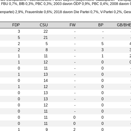
 FBU 0,7%, BfB 0,3%, PBC 0,3%; 2003 davon ÖDP 0,9%, PBC 0,4%; 2008 davon
kenpartei) 2,9%, Frauenliste 0,6%; 2018 davon Die Partei 0,7%, V-Partei 0,2%, G
FDP
CSU
FW
BP
GB/BH
3
22
-
-
5
21
-
-
2
5
-
5
2
8
-
3
1
11
-
1
1
12
-
0
0
11
-
0
1
13
-
0
0
14
-
0
1
12
-
0
0
13
-
0
0
13
-
0
0
12
-
0
0
11
-
0
0
11
0
0
0
11
0
0
1
9
2
0