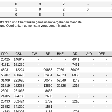
0
9
2
-
1
8
2
0
0
8
3
-
telfranken und Oberfranken gemeinsam vergebenen Mandate
nken und Oberfranken gemeinsam vergebenen Mandate
FDP
CSU
FW
BP
BHE
DR
AfD
REP
20425
146847
-
-
-
4041
-
-
41811
161239
-
-
-
7461
-
-
48931
112224
-
99883
79861
36406
-
-
55707
180470
-
62461
67323
6863
-
-
31409
221620
-
30547
52348
1149
-
-
31819
252383
-
13860
32526
1316
-
-
25061
261066
-
8456
-
-
-
-
24705
324780
-
2603
-
3
-
-
23433
352424
-
1702
-
1210
-
-
26882
341320
-
1581
-
-
-
-
14783
359295
-
2186
-
1791
-
-