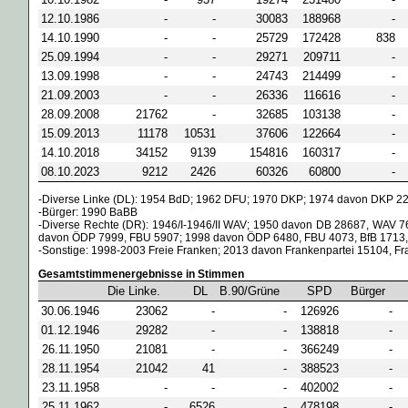
12.10.1986
-
-
30083
188968
-
14.10.1990
-
-
25729
172428
838
25.09.1994
-
-
29271
209711
-
13.09.1998
-
-
24743
214499
-
21.09.2003
-
-
26336
116616
-
28.09.2008
21762
-
32685
103138
-
15.09.2013
11178
10531
37606
122664
-
14.10.2018
34152
9139
154816
160317
-
08.10.2023
9212
2426
60326
60800
-
-Diverse Linke (DL): 1954 BdD; 1962 DFU; 1970 DKP; 1974 davon DKP 221
-Bürger: 1990 BaBB
-Diverse Rechte (DR): 1946/I-1946/II WAV; 1950 davon DB 28687, WAV
davon ÖDP 7999, FBU 5907; 1998 davon ÖDP 6480, FBU 4073, BfB 1713
-Sonstige: 1998-2003 Freie Franken; 2013 davon Frankenpartei 15104, Fr
Gesamtstimmenergebnisse in Stimmen
Die Linke.
DL
B.90/Grüne
SPD
Bürger
30.06.1946
23062
-
-
126926
-
01.12.1946
29282
-
-
138818
-
26.11.1950
21081
-
-
366249
-
28.11.1954
21042
41
-
388523
-
23.11.1958
-
-
-
402002
-
25.11.1962
-
6526
-
478198
-