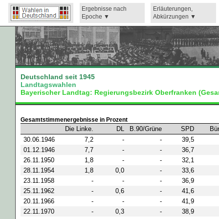
Ergebnisse nach
Erläuterungen,
Epoche
Abkürzungen
Deutschland seit 1945
Landtagswahlen
Bayerischer Landtag: Regierungsbezirk Oberfranken (Ges
Gesamtstimmenergebnisse in Prozent
Die Linke.
DL
B.90/Grüne
SPD
Bür
30.06.1946
7,2
-
-
39,5
01.12.1946
7,7
-
-
36,7
26.11.1950
1,8
-
-
32,1
28.11.1954
1,8
0,0
-
33,6
23.11.1958
-
-
-
36,9
25.11.1962
-
0,6
-
41,6
20.11.1966
-
-
-
41,9
22.11.1970
-
0,3
-
38,9