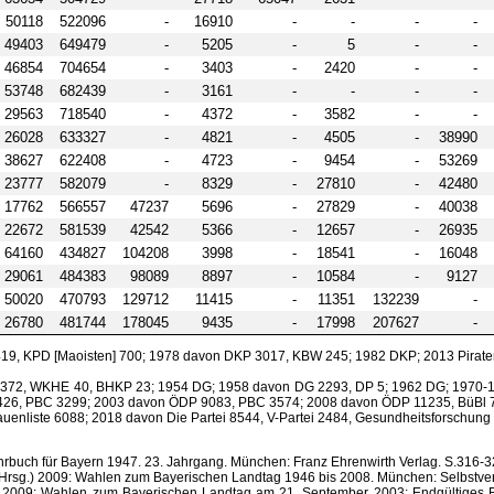
50118
522096
-
16910
-
-
-
-
49403
649479
-
5205
-
5
-
-
46854
704654
-
3403
-
2420
-
-
53748
682439
-
3161
-
-
-
-
29563
718540
-
4372
-
3582
-
-
26028
633327
-
4821
-
4505
-
38990
38627
622408
-
4723
-
9454
-
53269
23777
582079
-
8329
-
27810
-
42480
17762
566557
47237
5696
-
27829
-
40038
22672
581539
42542
5366
-
12657
-
26935
64160
434827
104208
3998
-
18541
-
16048
29061
484383
98089
8897
-
10584
-
9127
50020
470793
129712
11415
-
11351
132239
-
26780
481744
178045
9435
-
17998
207627
-
9, KPD [Maoisten] 700; 1978 davon DKP 3017, KBW 245; 1982 DKP; 2013 Piraten;
 15372, WKHE 40, BHKP 23; 1954 DG; 1958 davon DG 2293, DP 5; 1962 DG; 1970
426, PBC 3299; 2003 davon ÖDP 9083, PBC 3574; 2008 davon ÖDP 11235, BüBl
auenliste 6088; 2018 davon Die Partei 8544, V-Partei 2484, Gesundheitsforschung
Jahrbuch für Bayern 1947. 23. Jahrgang. München: Franz Ehrenwirth Verlag. S.316-3
 (Hrsg.) 2009: Wahlen zum Bayerischen Landtag 1946 bis 2008. München: Selbstver
 2009: Wahlen zum Bayerischen Landtag am 21. September 2003: Endgültiges Ergebn