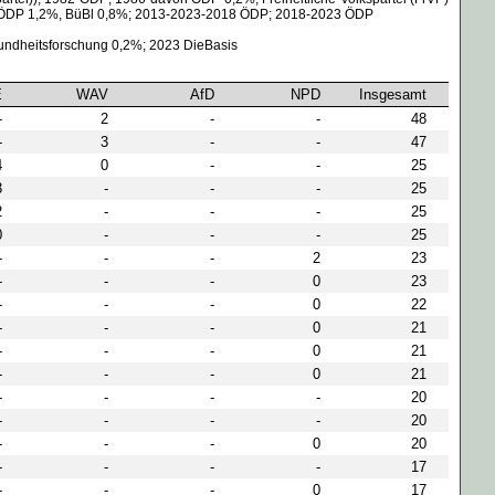
 ÖDP 1,2%, BüBl 0,8%; 2013-2023-2018 ÖDP; 2018-2023 ÖDP
esundheitsforschung 0,2%; 2023 DieBasis
E
WAV
AfD
NPD
Insgesamt
-
2
-
-
48
-
3
-
-
47
4
0
-
-
25
3
-
-
-
25
2
-
-
-
25
0
-
-
-
25
-
-
-
2
23
-
-
-
0
23
-
-
-
0
22
-
-
-
0
21
-
-
-
0
21
-
-
-
0
21
-
-
-
-
20
-
-
-
-
20
-
-
-
0
20
-
-
-
-
17
-
-
-
0
17