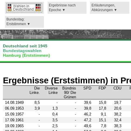
Ergebnisse nach
Erläuterungen,
Epoche
Abkürzungen
Bundestag:
Erststimmen
Deutschland seit 1945
Bundestagswahlen
Hamburg (Erststimmen)
Ergebnisse (Erststimmen) in Pr
Die
Diverse
Bündnis
SPD
FDP
CDU
Linke.
Linke
90/ Die
Grünen
14.08.1949
8,5
-
-
39,6
15,8
19,7
06.09.1953
3,9
1,3
-
39,8
17,8
20,6
15.09.1957
-
0,4
-
46,2
9,1
38,2
17.09.1961
-
3,5
-
47,2
15,1
32,4
19.09.1965
-
2,5
-
49,6
7,8
38,3