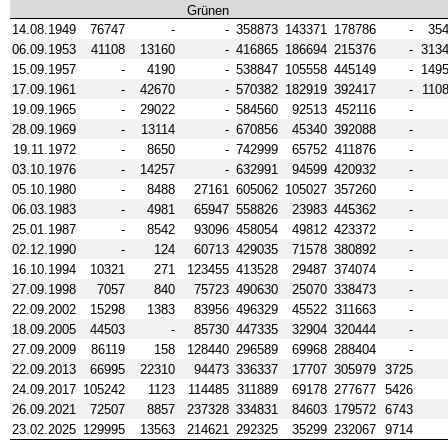
Grünen
14.08.1949
76747
-
-
358873
143371
178786
-
35
06.09.1953
41108
13160
-
416865
186694
215376
-
313
15.09.1957
-
4190
-
538847
105558
445149
-
149
17.09.1961
-
42670
-
570382
182919
392417
-
110
19.09.1965
-
29022
-
584560
92513
452116
-
28.09.1969
-
13114
-
670856
45340
392088
-
19.11.1972
-
8650
-
742999
65752
411876
-
03.10.1976
-
14257
-
632991
94599
420932
-
05.10.1980
-
8488
27161
605062
105027
357260
-
06.03.1983
-
4981
65947
558826
23983
445362
-
25.01.1987
-
8542
93096
458054
49812
423372
-
02.12.1990
-
124
60713
429035
71578
380892
-
16.10.1994
10321
271
123455
413528
29487
374074
-
27.09.1998
7057
840
75723
490630
25070
338473
-
22.09.2002
15298
1383
83956
496329
45522
311663
-
18.09.2005
44503
-
85730
447335
32904
320444
-
27.09.2009
86119
158
128440
296589
69968
288404
-
22.09.2013
66995
22310
94473
336337
17707
305979
3725
24.09.2017
105242
1123
114485
311889
69178
277677
5426
26.09.2021
72507
8857
237328
334831
84603
179572
6743
23.02.2025
129995
13563
214621
292325
35299
232067
9714