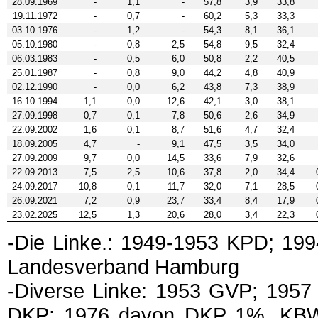
28.09.1969
-
1,1
-
57,8
3,9
33,8
19.11.1972
-
0,7
-
60,2
5,3
33,3
03.10.1976
-
1,2
-
54,3
8,1
36,1
05.10.1980
-
0,8
2,5
54,8
9,5
32,4
06.03.1983
-
0,5
6,0
50,8
2,2
40,5
25.01.1987
-
0,8
9,0
44,2
4,8
40,9
02.12.1990
-
0,0
6,2
43,8
7,3
38,9
16.10.1994
1,1
0,0
12,6
42,1
3,0
38,1
27.09.1998
0,7
0,1
7,8
50,6
2,6
34,9
22.09.2002
1,6
0,1
8,7
51,6
4,7
32,4
18.09.2005
4,7
-
9,1
47,5
3,5
34,0
27.09.2009
9,7
0,0
14,5
33,6
7,9
32,6
22.09.2013
7,5
2,5
10,6
37,8
2,0
34,4
24.09.2017
10,8
0,1
11,7
32,0
7,1
28,5
26.09.2021
7,2
0,9
23,7
33,4
8,4
17,9
23.02.2025
12,5
1,3
20,6
28,0
3,4
22,3
-Die Linke.: 1949-1953 KPD; 199
Landesverband Hamburg
-Diverse Linke: 1953 GVP; 195
DKP; 1976 davon DKP 1%, KBW