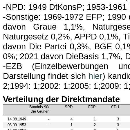
-NPD: 1949 DtKonsP; 1953-1961
-Sonstige: 1969-1972 EFP; 199
davon Graue 1,1%, Naturges
Naturgesetz 0,2%, APPD 0,1%, Ti
davon Die Partei 0,3%, BGE 0,1
0%; 2021 davon DieBasis 1,7%, D
-EZB (Einzelbewerbungen und
Darstellung findet sich
hier
) kandi
2;1994: 1;2002: 1;2005: 1;2009: 1
Verteilung der Direktmandate
Bündnis 90/
SPD
FDP
CDU
Die Grünen
14.08.1949
-
4
1
3
06.09.1953
-
1
2
3